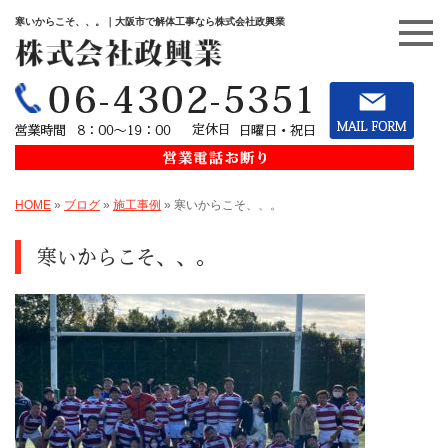
寒いからこそ、、。｜大阪市で解体工事なら株式会社政興業
HOME
»
ブログ
»
施工事例
»
寒いからこそ、、。
寒いからこそ、、。