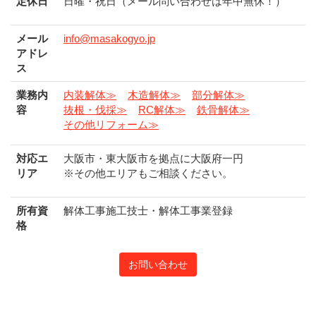
定休日
日曜・祝日（メール問い合わせは年中無休！）
メール
info@masakogyo.jp
アドレ
ス
業務内
内装解体≫
木造解体≫
部分解体≫
容
抜根・伐採≫
RC解体≫
鉄骨解体≫
その他リフォーム≫
対応エ
大阪市・東大阪市を拠点に大阪府一円
リア
※その他エリアもご相談ください。
所有資
解体工事施工技士・解体工事業登録
格
お問い合わせ